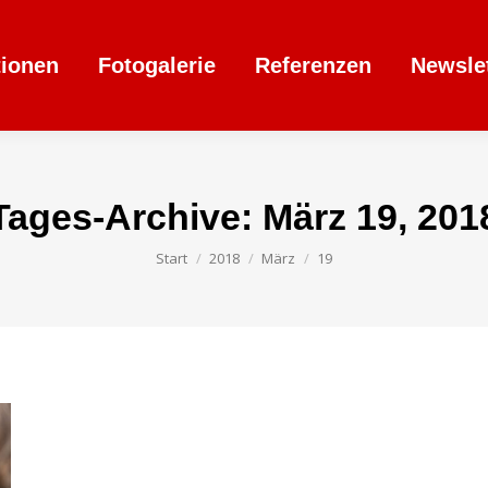
tionen
Fotogalerie
Referenzen
Newsle
Tages-Archive:
März 19, 201
Sie befinden sich hier:
Start
2018
März
19