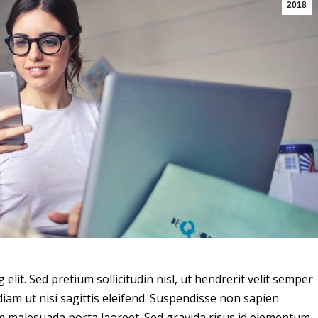
2018
lit. Sed pretium sollicitudin nisl, ut hendrerit velit semper
diam ut nisi sagittis eleifend. Suspendisse non sapien
ulum malesuada porta laoreet. Sed gravida risus id elementum