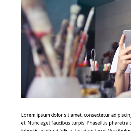
Lorem ipsum dolor sit amet, consectetur adipiscing e
et. Nunc eget faucibus turpis. Phasellus pharetra 
lobortis, eleifend felis a, tincidunt lacus. Vestib