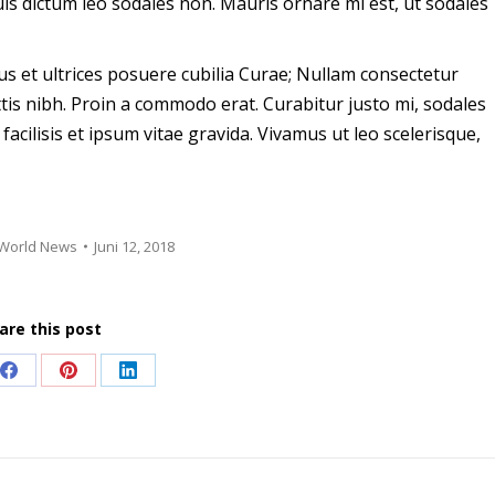
is dictum leo sodales non. Mauris ornare mi est, ut sodales
us et ultrices posuere cubilia Curae; Nullam consectetur
tis nibh. Proin a commodo erat. Curabitur justo mi, sodales
facilisis et ipsum vitae gravida. Vivamus ut leo scelerisque,
World News
Juni 12, 2018
are this post
Share
Share
Share
on
on
on
Facebook
Pinterest
LinkedIn