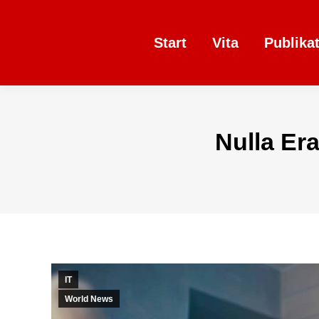
Start
Vita
Publika
Nulla Er
IT
World News