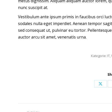
metus dignissim. Aliquam aliquam auctor lorem, qu
nunc suscipit at.
Vestibulum ante ipsum primis in faucibus orci luct
sodales nulla eget imperdiet. Aenean tempor sagit
sed consequat ut, pulvinar eu tortor. Pellentesque 
auctor arcu sit amet, venenatis urna.
Kategorie:
IT
,
Sh
Share
on
X
Kommentarnavigation