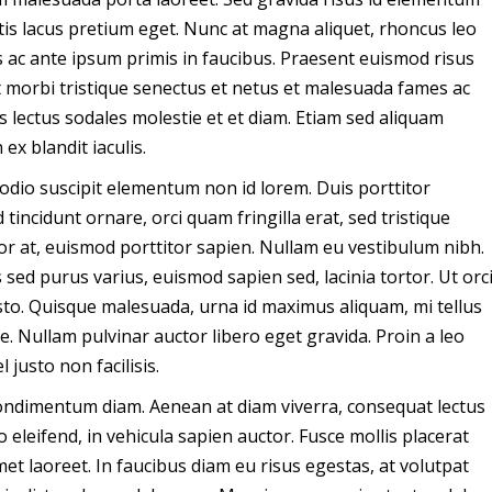
tis lacus pretium eget. Nunc at magna aliquet, rhoncus leo
 ac ante ipsum primis in faucibus. Praesent euismod risus
t morbi tristique senectus et netus et malesuada fames ac
 lectus sodales molestie et et diam. Etiam sed aliquam
ex blandit iaculis.
odio suscipit elementum non id lorem. Duis porttitor
incidunt ornare, orci quam fringilla erat, sed tristique
olor at, euismod porttitor sapien. Nullam eu vestibulum nibh.
us sed purus varius, euismod sapien sed, lacinia tortor. Ut orc
usto. Quisque malesuada, urna id maximus aliquam, mi tellus
 Nullam pulvinar auctor libero eget gravida. Proin a leo
justo non facilisis.
 condimentum diam. Aenean at diam viverra, consequat lectus
 eleifend, in vehicula sapien auctor. Fusce mollis placerat
et laoreet. In faucibus diam eu risus egestas, at volutpat