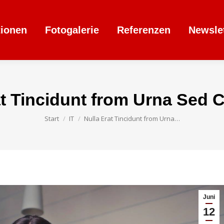
tionen
Fotogalerie
Referenzen
Newsle
at Tincidunt from Urna Se
Sie befinden sich hier:
Start
IT
Nulla Erat Tincidunt from Urna…
Juni
12