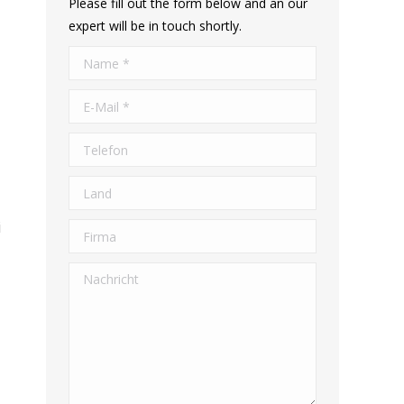
Please fill out the form below and an our
expert will be in touch shortly.
Name *
E-Mail *
Telefon
Land
i
Firma
Nachricht