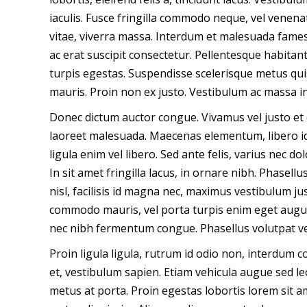
iaculis. Fusce fringilla commodo neque, vel venena
vitae, viverra massa. Interdum et malesuada fames
ac erat suscipit consectetur. Pellentesque habitan
turpis egestas. Suspendisse scelerisque metus quis
mauris. Proin non ex justo. Vestibulum ac massa in 
Donec dictum auctor congue. Vivamus vel justo et 
laoreet malesuada. Maecenas elementum, libero id t
ligula enim vel libero. Sed ante felis, varius nec d
In sit amet fringilla lacus, in ornare nibh. Phasell
nisl, facilisis id magna nec, maximus vestibulum j
commodo mauris, vel porta turpis enim eget augue.
nec nibh fermentum congue. Phasellus volutpat vel 
Proin ligula ligula, rutrum id odio non, interdum
et, vestibulum sapien. Etiam vehicula augue sed leo
metus at porta. Proin egestas lobortis lorem sit am